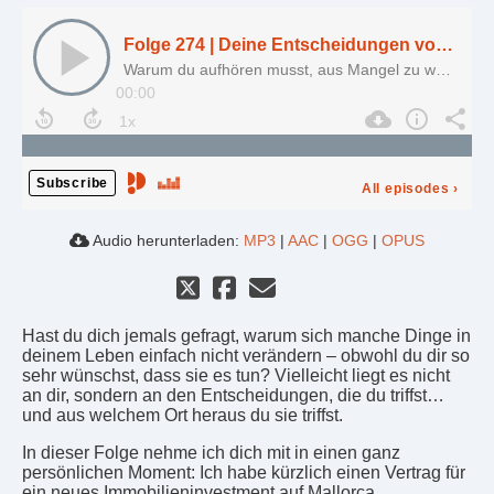
Folge 274 | Deine Entscheidungen von gestern bauen dein Leben von morgen – also triff heute neue.
Warum du aufhören musst, aus Mangel zu wählen – und wie du beginnst, aus deiner Vision zu entscheiden.
00:00
Subscribe
All episodes
›
Audio herunterladen:
MP3
|
AAC
|
OGG
|
OPUS
Hast du dich jemals gefragt, warum sich manche Dinge in
deinem Leben einfach nicht verändern – obwohl du dir so
sehr wünschst, dass sie es tun? Vielleicht liegt es nicht
an dir, sondern an den Entscheidungen, die du triffst…
und aus welchem Ort heraus du sie triffst.
In dieser Folge nehme ich dich mit in einen ganz
persönlichen Moment: Ich habe kürzlich einen Vertrag für
ein neues Immobilieninvestment auf Mallorca