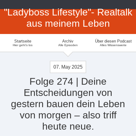
"Ladyboss Lifestyle"- Realtalk
aus meinem Leben
Startseite
Archiv
Über diesen Podcast
Hier geht's los
Alle Episoden
Alles Wissenswerte
07. May 2025
Folge 274 | Deine
Entscheidungen von
gestern bauen dein Leben
von morgen – also triff
heute neue.