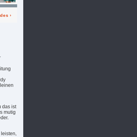
odes
›
r
itung
rdy
kleinen
 das ist
rs mutig
der.
leisten,