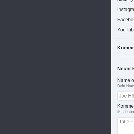
Instagr
Faceboo
YouTub
Komme
Neuer 
Name o
Dein Name
Kommen
Mindeste