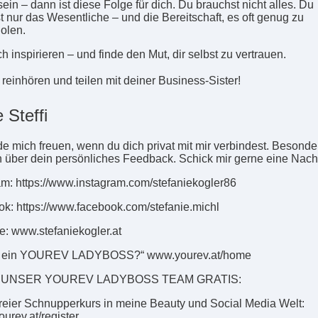
ein – dann ist diese Folge für dich. Du brauchst nicht alles. Du
t nur das Wesentliche – und die Bereitschaft, es oft genug zu
olen.
h inspirieren – und finde den Mut, dir selbst zu vertrauen.
 reinhören und teilen mit deiner Business-Sister!
 Steffi
de mich freuen, wenn du dich privat mit mir verbindest. Besonde
h über dein persönliches Feedback. Schick mir gerne eine Nachr
am: https://www.instagram.com/stefaniekogler86
k: https://www.facebook.com/stefanie.michl
: www.stefaniekogler.at
du ein YOUREV LADYBOSS?“ www.yourev.at/home
 UNSER YOUREV LADYBOSS TEAM GRATIS:
reier Schnupperkurs in meine Beauty und Social Media Welt:
yourev.at/register