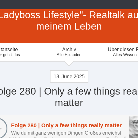
Ladyboss Lifestyle"- Realtalk a
meinem Leben
tartseite
Archiv
Über diesen 
r geht's los
Alle Episoden
Alles Wissen
18. June 2025
olge 280 | Only a few things real
matter
Folge 280 | Only a few things really matter
Wie du mit ganz wenigen Dingen Großes erreichst