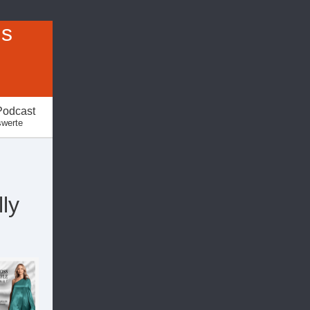
us
Podcast
swerte
ly