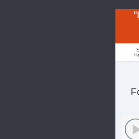
"
S
Hie
F