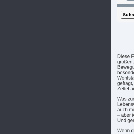
Subs
Diese F
großen 
Bewegung
besonde
Wohlsta
gefragt
Zettel a
Was zue
Lebensw
auch me
– aber 
Und gen
Wenn du