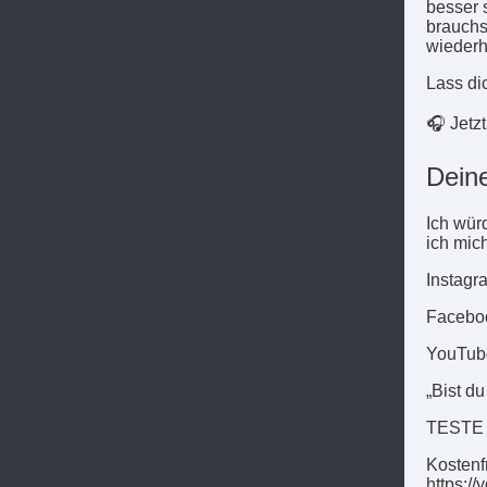
besser s
brauchs
wiederh
Lass dic
🎧 Jetzt
Deine
Ich wür
ich mic
Instagr
Faceboo
YouTube
„Bist 
TESTE
Kostenf
https://