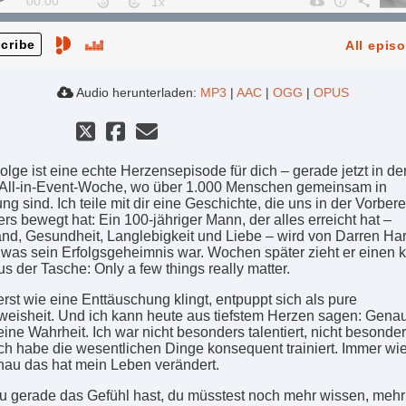
00:00
cribe
All epis
Audio herunterladen:
MP3
|
AAC
|
OGG
|
OPUS
olge ist eine echte Herzensepisode für dich – gerade jetzt in de
All-in-Event-Woche, wo über 1.000 Menschen gemeinsam in
 sind. Ich teile mit dir eine Geschichte, die uns in der Vorbere
rs bewegt hat: Ein 100-jähriger Mann, der alles erreicht hat –
nd, Gesundheit, Langlebigkeit und Liebe – wird von Darren Ha
, was sein Erfolgsgeheimnis war. Wochen später zieht er einen 
us der Tasche: Only a few things really matter.
rst wie eine Enttäuschung klingt, entpuppt sich als pure
eisheit. Und ich kann heute aus tiefstem Herzen sagen: Genau
ine Wahrheit. Ich war nicht besonders talentiert, nicht besonde
ich habe die wesentlichen Dinge konsequent trainiert. Immer wie
au das hat mein Leben verändert.
 gerade das Gefühl hast, du müsstest noch mehr wissen, mehr 